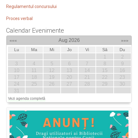
Regulamentul concursului
Proces verbal
Calendar Evenimente
Aug 2026
«««
»»»
Lu
Ma
Mi
Jo
Vi
Sâ
Du
1
2
3
4
5
6
7
8
9
10
11
12
13
14
15
16
17
18
19
20
21
22
23
24
25
26
27
28
29
30
31
Vezi agenda completă