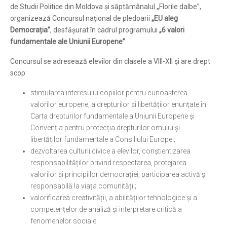
de Studii Politice din Moldova și săptămânalul „Florile dalbe”,
organizează Concursul național de pledoarii
„EU aleg
Democrația”
, desfășurat în cadrul programului
„6 valori
fundamentale ale Uniunii Europene”
.
Concursul se adresează elevilor din clasele a VIII-XII și are drept
scop:
stimularea interesului copiilor pentru cunoașterea
valorilor europene, a drepturilor și libertăților enunțate în
Carta drepturilor fundamentale a Uniunii Europene și
Convenția pentru protecția drepturilor omului și
libertăților fundamentale a Consiliului Europei;
dezvoltarea culturii civice a elevilor, conștientizarea
responsabilităților privind respectarea, protejarea
valorilor și principiilor democrației, participarea activă și
responsabilă la viața comunității;
valorificarea creativității, a abilităților tehnologice și a
competențelor de analiză și interpretare critică a
fenomenelor sociale.