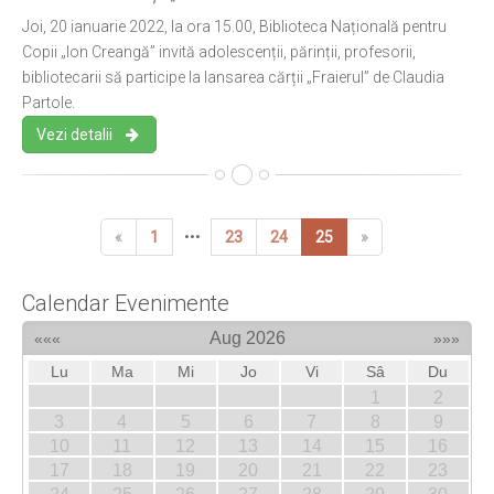
Joi, 20 ianuarie 2022, la ora 15.00, Biblioteca Națională pentru
Copii „Ion Creangă” invită adolescenții, părinții, profesorii,
bibliotecarii să participe la lansarea cărții „Fraierul” de Claudia
Partole.
Vezi detalii
«
1
•••
23
24
25
»
Calendar Evenimente
Aug 2026
«««
»»»
Lu
Ma
Mi
Jo
Vi
Sâ
Du
1
2
3
4
5
6
7
8
9
10
11
12
13
14
15
16
17
18
19
20
21
22
23