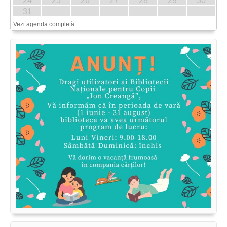
24
25
26
27
28
29
30
31
Vezi agenda completă